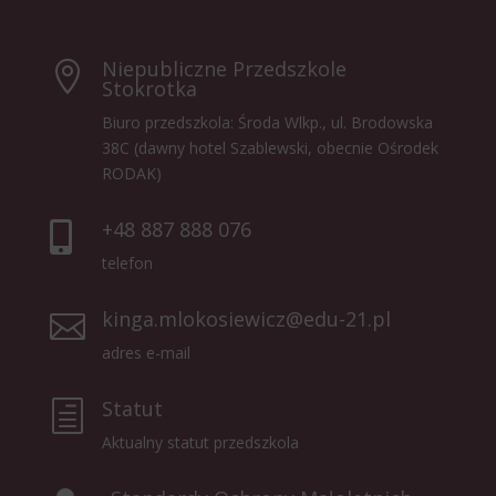
Niepubliczne Przedszkole

Stokrotka
Biuro przedszkola: Środa Wlkp., ul. Brodowska
38C (dawny hotel Szablewski, obecnie Ośrodek
RODAK)
+48 887 888 076

telefon
kinga.mlokosiewicz@edu-21.pl

adres e-mail
Statut
h
Aktualny statut przedszkola