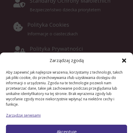
Standardy Ochrony Małoletnich

Bezpieczeństwo dziecka priorytetem
Polityka Cookies

Informacje o ciasteczkach
Polityka Prywatności

Klauzula Informacyjna
Zarządzaj zgodą
Aby zapewnić jak najlepsze wrażenia, korzystamy z technologii, takich
jak pliki cookie, do przechowywania i/lub uzyskiwania dostępu do
RODO
i
informacji o urządzeniu. Zgoda na te technologie pozwoli nam
przetwarzać dane, takie jak zachowanie podczas przeglądania lub
klauzula dla stażysty
unikalne identyfikatory na tej stronie. Brak wyrażenia zgody lub
klauzula dla kontrahentów
wycofanie zgody może niekorzystnie wpłynąć na niektóre cechy i
klauzula informacyjna dla pracowników
funkcje.
klauzula dla gości
Zarządzaj serwisami
klauzula dla pracowników
klauzula dla zatrudnionych na umowe zlecenie
Akceptuję
klauzula – przyjęcie dziecka do szkoły